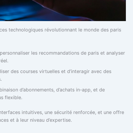
ces technologiques révolutionnant le monde des paris
our personnaliser les recommandations de paris et analyser
éel.
ser des courses virtuelles et d’interagir avec des
.
inaison d’abonnements, d’achats in-app, et de
s flexible.
terfaces intuitives, une sécurité renforcée, et une offre
nces et à leur niveau d’expertise.